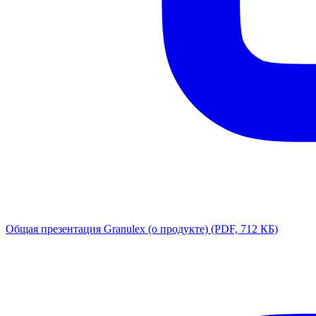
Общая презентация Granulex (о продукте)
(PDF, 712 КБ)